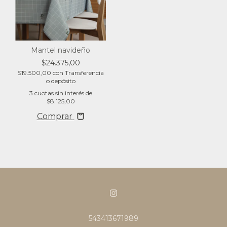
Mantel navideño
$24.375,00
$19.500,00
con
Transferencia
o depósito
3
cuotas sin interés de
$8.125,00
Comprar
543413671989