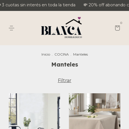
3 cuotas sin interés en toda la tienda
💸 20% off abonando co
0
Inicio
.
COCINA
.
Manteles
Manteles
Filtrar