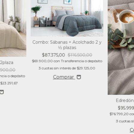
Combo: Sábanas + Acolchado 2 y
1⁄2 plazas
$87.375,00
$116.500,00
$69.900,00
con
Transferencia o depósito
/2plaza
3
cuotas sin interés de
$29.125,00
.900,00
ncia o depósito
Comprar
e
$23.291,67
Edredón 
$95.99
$76.799,20
co
3
cuotas s
C