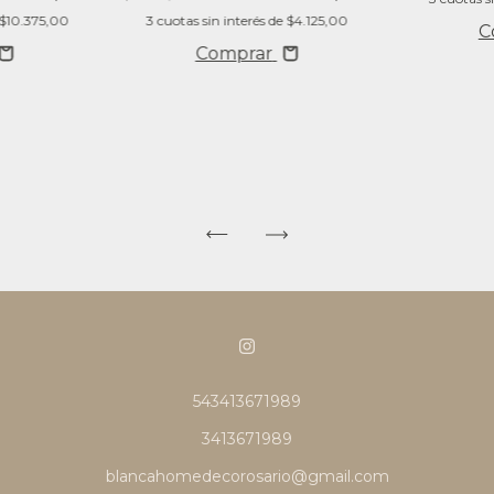
$10.375,00
3
cuotas sin interés de
$4.125,00
C
Comprar
543413671989
3413671989
blancahomedecorosario@gmail.com